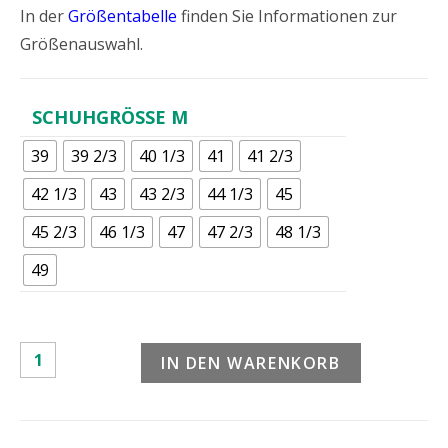
In der
Größentabelle
finden Sie Informationen zur
Größenauswahl.
SCHUHGRÖSSE M
39
39 2/3
40 1/3
41
41 2/3
42 1/3
43
43 2/3
44 1/3
45
45 2/3
46 1/3
47
47 2/3
48 1/3
49
IN DEN WARENKORB