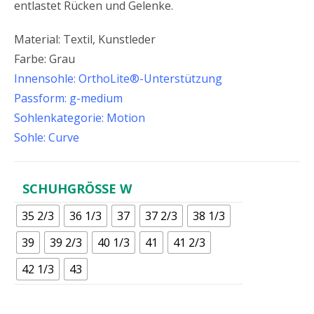
entlastet Rücken und Gelenke.
Material: Textil, Kunstleder
Farbe: Grau
Innensohle: OrthoLite®-Unterstützung
Passform: g-medium
Sohlenkategorie: Motion
Sohle: Curve
SCHUHGRÖSSE W
35 2/3
36 1/3
37
37 2/3
38 1/3
39
39 2/3
40 1/3
41
41 2/3
42 1/3
43