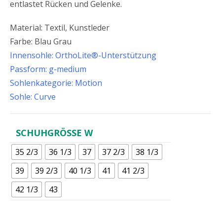
entlastet Rücken und Gelenke.
Material: Textil, Kunstleder
Farbe: Blau Grau
Innensohle: OrthoLite®-Unterstützung
Passform: g-medium
Sohlenkategorie: Motion
Sohle: Curve
SCHUHGRÖSSE W
35 2/3
36 1/3
37
37 2/3
38 1/3
39
39 2/3
40 1/3
41
41 2/3
42 1/3
43