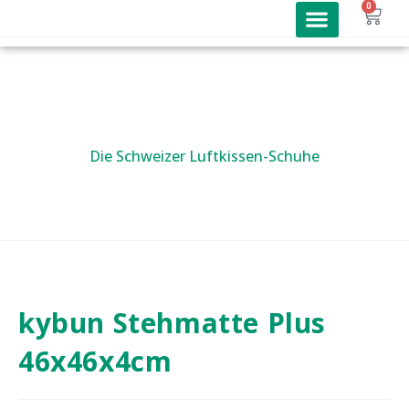
0
kybun Schuhe
Joya Schuhe
Joya Angebote
Online Shop
Die Schweizer Luftkissen-Schuhe
kybun Stehmatte Plus
46x46x4cm