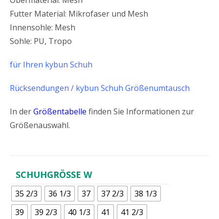
Futter Material: Mikrofaser und Mesh
Innensohle: Mesh
Sohle: PU, Tropo
für Ihren kybun Schuh
Rücksendungen / kybun Schuh Größenumtausch
In der
Größentabelle
finden Sie Informationen zur
Größenauswahl.
SCHUHGRÖSSE W
35 2/3
36 1/3
37
37 2/3
38 1/3
39
39 2/3
40 1/3
41
41 2/3