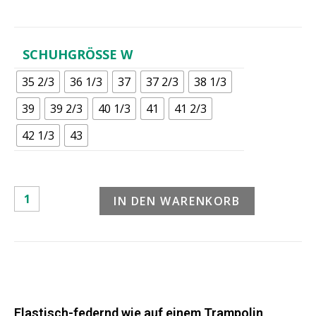
SCHUHGRÖSSE W
35 2/3
36 1/3
37
37 2/3
38 1/3
39
39 2/3
40 1/3
41
41 2/3
42 1/3
43
IN DEN WARENKORB
Elastisch-federnd wie auf einem Trampolin