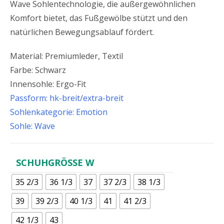
Wave Sohlentechnologie, die außergewöhnlichen
Komfort bietet, das Fußgewölbe stützt und den
natürlichen Bewegungsablauf fördert.
Material: Premiumleder, Textil
Farbe: Schwarz
Innensohle: Ergo-Fit
Passform: hk-breit/extra-breit
Sohlenkategorie: Emotion
Sohle: Wave
SCHUHGRÖSSE W
35 2/3
36 1/3
37
37 2/3
38 1/3
39
39 2/3
40 1/3
41
41 2/3
42 1/3
43