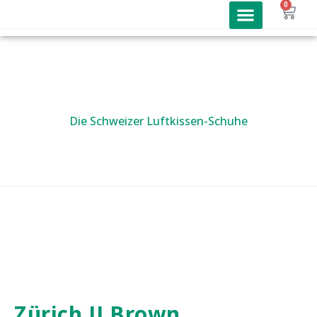
0
kybun Schuhe
Joya Schuhe
Joya Angebote
Online Shop
Die Schweizer Luftkissen-Schuhe
Zürich II Brown