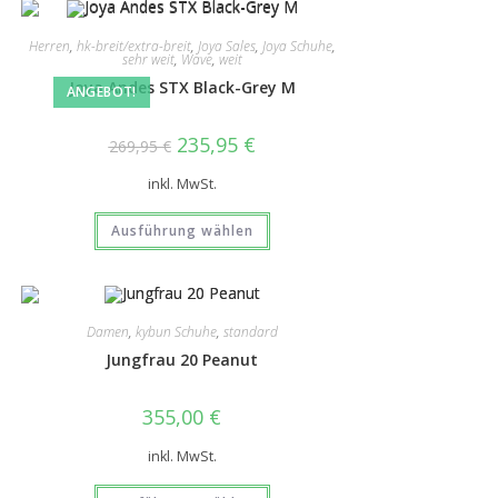
Herren
,
hk-breit/extra-breit
,
Joya Sales
,
Joya Schuhe
,
sehr weit
,
Wave
,
weit
Joya Andes STX Black-Grey M
ANGEBOT!
235,95
€
269,95
€
inkl. MwSt.
Ausführung wählen
Damen
,
kybun Schuhe
,
standard
Jungfrau 20 Peanut
355,00
€
inkl. MwSt.