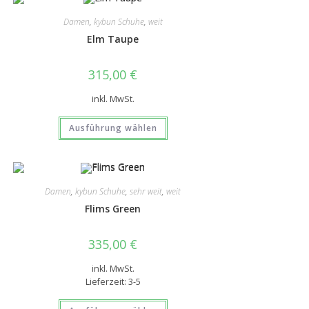
Damen
,
kybun Schuhe
,
weit
Elm Taupe
315,00
€
inkl. MwSt.
Ausführung wählen
Damen
,
kybun Schuhe
,
sehr weit
,
weit
Flims Green
335,00
€
inkl. MwSt.
Lieferzeit:
3-5