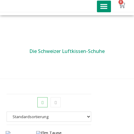
0
kybun Schuhe
Joya Schuhe
Joya Angebote
Online Shop
Die Schweizer Luftkissen-Schuhe