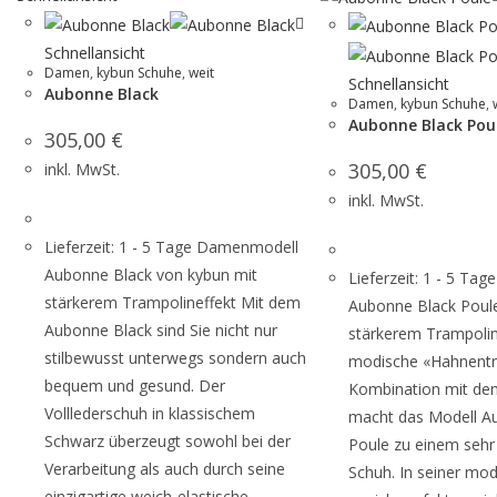
Schnellansicht
Damen
,
kybun Schuhe
,
weit
Schnellansicht
Aubonne Black
Damen
,
kybun Schuhe
,
Aubonne Black Pou
305,00
€
305,00
€
inkl. MwSt.
inkl. MwSt.
Lieferzeit: 1 - 5 Tage Damenmodell
Aubonne Black von kybun mit
Lieferzeit: 1 - 5 T
stärkerem Trampolineffekt Mit dem
Aubonne Black Poule
Aubonne Black sind Sie nicht nur
stärkerem Trampolin
stilbewusst unterwegs sondern auch
modische «Hahnentri
bequem und gesund. Der
Kombination mit de
Volllederschuh in klassischem
macht das Modell A
Schwarz überzeugt sowohl bei der
Poule zu einem sehr
Verarbeitung als auch durch seine
Schuh. In seiner mod
einzigartige weich-elastische