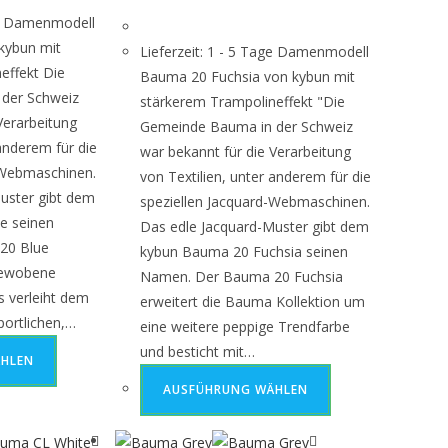
age Damenmodell
kybun mit
Lieferzeit: 1 - 5 Tage Damenmodell
effekt Die
Bauma 20 Fuchsia von kybun mit
der Schweiz
stärkerem Trampolineffekt "Die
Verarbeitung
Gemeinde Bauma in der Schweiz
 anderem für die
war bekannt für die Verarbeitung
-Webmaschinen.
von Textilien, unter anderem für die
uster gibt dem
speziellen Jacquard-Webmaschinen.
e seinen
Das edle Jacquard-Muster gibt dem
20 Blue
kybun Bauma 20 Fuchsia seinen
gewobene
Namen. Der Bauma 20 Fuchsia
s verleiht dem
erweitert die Bauma Kollektion um
portlichen,…
eine weitere peppige Trendfarbe
und besticht mit…
HLEN
AUSFÜHRUNG WÄHLEN