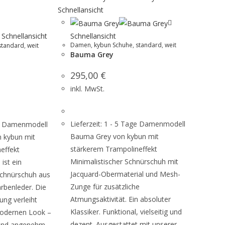
Schnellansicht
Schnellansicht
Schnellansicht
Damen
,
kybun Schuhe
,
standard
,
weit
standard
,
weit
Bauma Grey
295,00
€
inkl. MwSt.
Lieferzeit: 1 - 5 Tage Damenmodell
age Damenmodell
Bauma Grey von kybun mit
 kybun mit
stärkerem Trampolineffekt
effekt
Minimalistischer Schnürschuh mit
ist ein
Jacquard-Obermaterial und Mesh-
Schnürschuh aus
Zunge für zusätzliche
rbenleder. Die
Atmungsaktivität. Ein absoluter
ung verleiht
Klassiker. Funktional, vielseitig und
odernen Look –
dezent. Ausgestattet mit unserer
 und angenehm