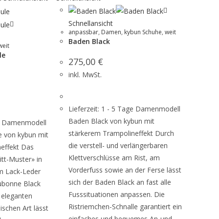
Schnellansicht
anpassbar
,
Damen
,
kybun Schuhe
,
weit
Baden Black
weit
le
275,00
€
inkl. MwSt.
Lieferzeit: 1 - 5 Tage Damenmodell
Baden Black von kybun mit
age Damenmodell
stärkerem Trampolineffekt Durch
 von kybun mit
die verstell- und verlängerbaren
effekt Das
Klettverschlüsse am Rist, am
tt-Muster» in
Vorderfuss sowie an der Ferse lässt
m Lack-Leder
sich der Baden Black an fast alle
ubonne Black
Fusssituationen anpassen. Die
 eleganten
Ristriemchen-Schnalle garantiert ein
ischen Art lässt
einfaches und bequemes An-und