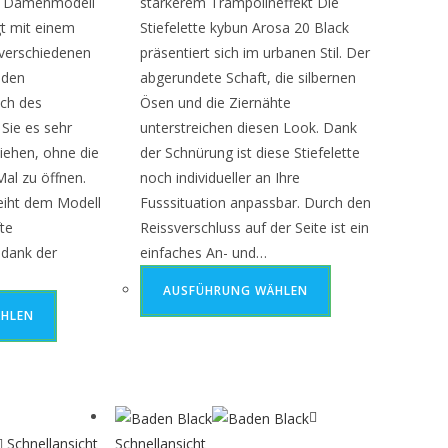
s Damenmodell
stärkerem Trampolineffekt Die
t mit einem
Stiefelette kybun Arosa 20 Black
 verschiedenen
präsentiert sich im urbanen Stil. Der
 den
abgerundete Schaft, die silbernen
ich des
Ösen und die Ziernähte
Sie es sehr
unterstreichen diesen Look. Dank
iehen, ohne die
der Schnürung ist diese Stiefelette
al zu öffnen.
noch individueller an Ihre
leiht dem Modell
Fusssituation anpassbar. Durch den
te
Reissverschluss auf der Seite ist ein
 dank der
einfaches An- und…
AUSFÜHRUNG WÄHLEN
HLEN
Schnellansicht
Schnellansicht