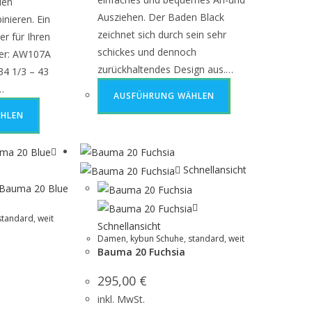
len
Ausziehen. Der Baden Black
inieren. Ein
zeichnet sich durch sein sehr
er für Ihren
schickes und dennoch
mer: AW107A
zurückhaltendes Design aus.…
34 1/3 – 43
…
AUSFÜHRUNG WÄHLEN
HLEN
Schnellansicht
standard
,
weit
Schnellansicht
Damen
,
kybun Schuhe
,
standard
,
weit
Bauma 20 Fuchsia
295,00
€
inkl. MwSt.