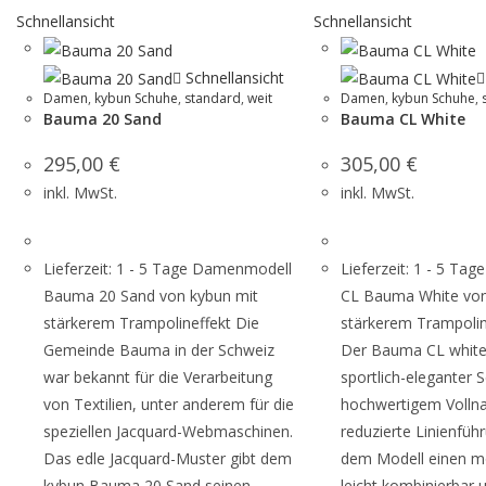
Schnellansicht
Schnellansicht
Schnellansicht
Damen
,
kybun Schuhe
,
standard
,
weit
Damen
,
kybun Schuhe
,
Bauma 20 Sand
Bauma CL White
295,00
€
305,00
€
inkl. MwSt.
inkl. MwSt.
Lieferzeit: 1 - 5 Tage Damenmodell
Lieferzeit: 1 - 5 T
Bauma 20 Sand von kybun mit
CL Bauma White von
stärkerem Trampolineffekt Die
stärkerem Trampolin
Gemeinde Bauma in der Schweiz
Der Bauma CL white 
war bekannt für die Verarbeitung
sportlich-eleganter 
von Textilien, unter anderem für die
hochwertigem Vollna
speziellen Jacquard-Webmaschinen.
reduzierte Linienführ
Das edle Jacquard-Muster gibt dem
dem Modell einen m
kybun Bauma 20 Sand seinen
leicht kombinierbar