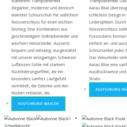
stärkerem Trampolineffekt
Trampolineffekt Da
Eleganter, moderner und dennoch
Aarau Blue überzeug
diskreter Schnürschuh mit seitlichem
schlichten Design in
Reissverschluss für einen leichten
Lederoptiken. Durch
Einstieg. Eine Kombination aus
Reissverschluss seitl
geschmeidigem Vollnarbenleder und
Fussrückens können 
weichem Veloursleder. Äusserst
einfach an- und ausz
bequem und vielseitig. Ausgestattet
Schnürsenkel jedes M
mit unserer einzigartigen Schweizer
Das Velourleder ver
Luftkissen-Sohle mit starkem
Aarau Blue eine sanf
Rückfederungseffekt, die ein
Ausdrucksweise und
besonders sanftes Laufgefühl
Strato…
vermittelt, die Gelenke und den
AUSFÜHRUNG WÄ
Rücken entlastet, die…
AUSFÜHRUNG WÄHLEN
Schnellansicht