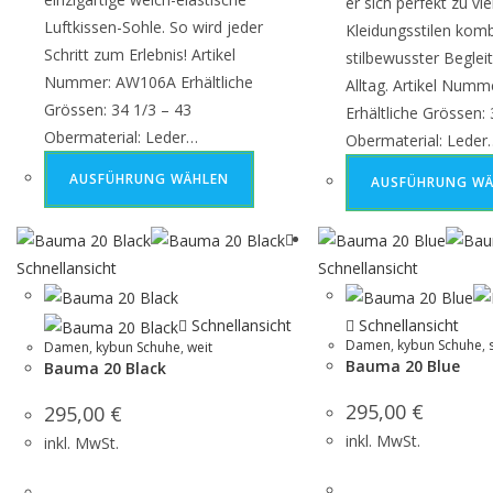
er sich perfekt zu vie
Luftkissen-Sohle. So wird jeder
Kleidungsstilen komb
Schritt zum Erlebnis! Artikel
stilbewusster Begleit
Nummer: AW106A Erhältliche
Alltag. Artikel Num
Grössen: 34 1/3 – 43
Erhältliche Grössen: 
Obermaterial: Leder…
Obermaterial: Leder
AUSFÜHRUNG WÄHLEN
AUSFÜHRUNG WÄ
Schnellansicht
Schnellansicht
Schnellansicht
Schnellansicht
Damen
,
kybun Schuhe
,
Damen
,
kybun Schuhe
,
weit
Bauma 20 Blue
Bauma 20 Black
295,00
€
295,00
€
inkl. MwSt.
inkl. MwSt.