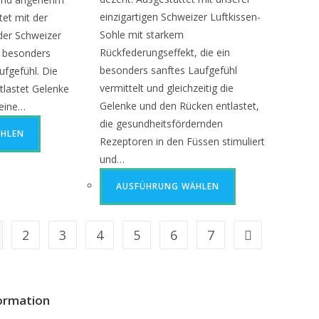
einzigartigen Schweizer Luftkissen-
tet mit der
Sohle mit starkem
 der Schweizer
Rückfederungseffekt, die ein
n besonders
besonders sanftes Laufgefühl
ufgefühl. Die
vermittelt und gleichzeitig die
tlastet Gelenke
Gelenke und den Rücken entlastet,
 eine…
die gesundheitsfördernden
HLEN
Rezeptoren in den Füssen stimuliert
und…
AUSFÜHRUNG WÄHLEN
2
3
4
5
6
7
ormation